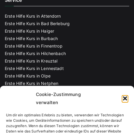
Service
Erste Hilfe Kurs in Attendorn
Erste Hilfe Kurs in Bad Berleburg
Erste Hilfe Kurs in Haiger
Erste Hilfe Kurs in Burbach
Erste Hilfe Kurs in Finnentrop
Erste Hilfe Kurs in Hilchenbach
Erste Hilfe Kurs in Kreuztal
Erste Hilfe Kurs in Lennestadt
Erste Hilfe Kurs in Olpe
Erste Hilfe Kurs in Netphen
Erste Hilfe Kurs in Kaan-Marienborn
Cookie-Zustimmung
Erste Hilfe Kurs in Erndtebrück
verwalten
Kontakt
Um dir ein optimales Erlebnis zu bieten, verwenden wir Technologien
wie Cookies, um Geräteinformationen zu speichern und/oder darauf
zuzugreifen. Wenn du diesen Technologien zustimmst, können wir
Rathausstr. 1, 57078 Siegen
Daten wie das Surfverhalten oder eindeutige IDs auf dieser Website