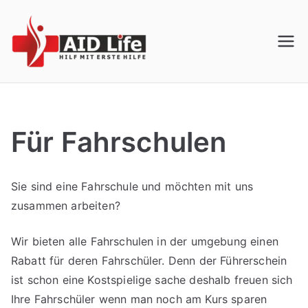
Zum
Inhalt
springen
AID Life –
Mach deinen Erste Hilfe
Kurs in Siegen für deinen
Erste Hilfe
Führerschein. Sehtest und
Passbild sofort vor Ort
Kurs in
Für Fahrschulen
Siegen
Sie sind eine Fahrschule und möchten mit uns
zusammen arbeiten?
Wir bieten alle Fahrschulen in der umgebung einen
Rabatt für deren Fahrschüler. Denn der Führerschein
ist schon eine Kostspielige sache deshalb freuen sich
Ihre Fahrschüler wenn man noch am Kurs sparen